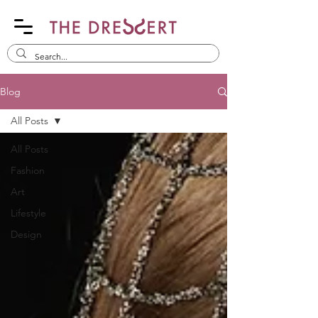
Blog
All Posts
All Posts
Fashion
Art
Lifestyle
Design