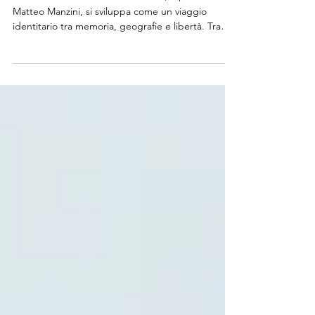
contemporanea
La collezione Les Filles d’Eva FW26/27, firmata da
Matteo Manzini, si sviluppa come un viaggio
identitario tra memoria, geografie e libertà. Tra
Venezia degli anni Trenta, suggestioni orientali e
una femminilità complessa e consapevole, la moda
diventa racconto culturale. Un progetto che
unisce artigianalità, ricerca e narrazione, lasciando
emergere un’estetica enigmatica e
profondamente personale.