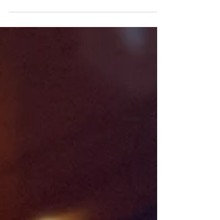
La collezione Seafarer FW26/27 unisce heritage e
visione contemporanea attraverso ricerca nei
tessuti, nei tagli e nel fit. Tra proporzioni anni ’50,
materiali ricercati e dettagli sartoriali, emerge un
valore del prodotto chiaro e percepibile, elemento
distintivo in un panorama sempre più orientato
all’immagine.