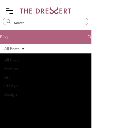
Blog
All Posts
All Posts
Fashion
Art
Lifestyle
Design