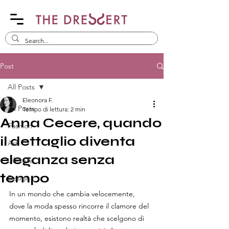
Post
All Posts
Eleonora F.
All Posts
Tempo di lettura: 2 min
Anna Cecere, quando
Fashion
il dettaglio diventa
Art
eleganza senza
Lifestyle
tempo
Design
In un mondo che cambia velocemente, 
dove la moda spesso rincorre il clamore del 
momento, esistono realtà che scelgono di 