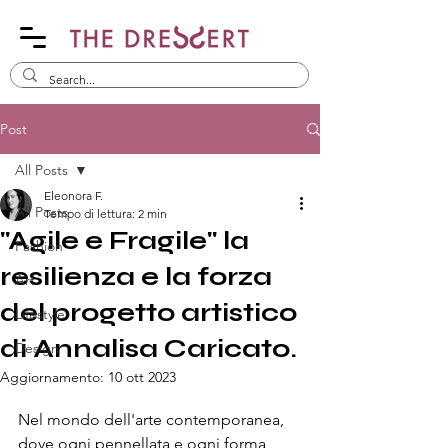
Post
All Posts
Eleonora F.
All Posts
Tempo di lettura: 2 min
"Agile e Fragile" la
Fashion
resilienza e la forza
Art
del progetto artistico
Lifestyle
di Annalisa Caricato.
Design
Aggiornamento:
10 ott 2023
Nel mondo dell'arte contemporanea, 
dove ogni pennellata e ogni forma 