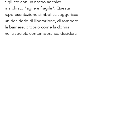
sigillate con un nastro adesivo 
marchiato "agile e fragile". Questa 
rappresentazione simbolica suggerisce 
un desiderio di liberazione, di rompere 
le barriere, proprio come la donna 
nella società contemporanea desidera 
emanciparsi dalle limitazioni imposte.
In un mondo in cui la forza e la fragilità 
delle donne spesso vengono 
misconosciute o sottovalutate, 
Annalisa Caricato si erge come una 
voce che grida la potenza della donna. 
La sua arte è una celebrazione 
dell'essere femminile nella sua 
completezza, un inno alla resilienza e 
alla forza che le donne portano con sé 
ogni giorno. Attraverso "Agile e 
Fragile", Caricato ci ricorda che ogni 