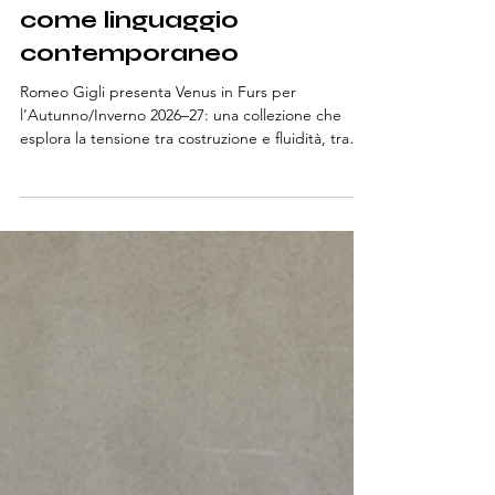
Autunno/Inverno 2026–27:
Venus in Furs e la tensione
come linguaggio
contemporaneo
Romeo Gigli presenta Venus in Furs per
l’Autunno/Inverno 2026–27: una collezione che
esplora la tensione tra costruzione e fluidità, tra
maschile e femminile, attraverso silhouette in
trasformazione e materiali intensi.