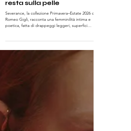
Fashion
Romeo Gigli SS26 –
Severance: la bellezza che
resta sulla pelle
Severance, la collezione Primavera–Estate 2026 di
Romeo Gigli, racconta una femminilità intima e
poetica, fatta di drappeggi leggeri, superfici
ricamate e silhouette che evocano più che
definire. Tra sete liquide, organze impalpabili e
cromie sussurrate, la moda diventa linguaggio
emotivo: un attraversamento delicato tra memoria,
corpo e bellezza consapevole.