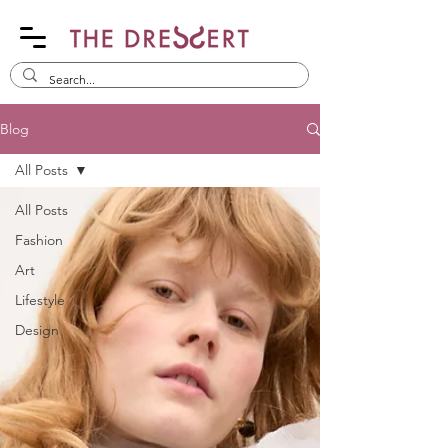
Blog
All Posts
All Posts
Fashion
Art
Lifestyle
Design