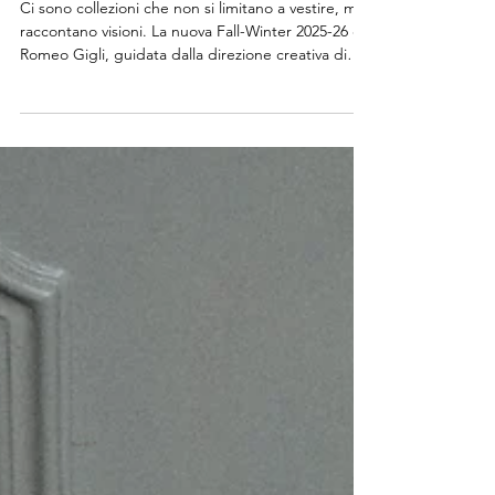
Fashion
Romeo Gigli FW 2025-26:
La Donna dalla Pelle di
Velluto
Ci sono collezioni che non si limitano a vestire, ma
raccontano visioni. La nuova Fall-Winter 2025-26 di
Romeo Gigli, guidata dalla direzione creativa di
Alessandro De Benedetti, è una di queste: un
guardaroba in metamorfosi continua, sospeso tra
struttura e leggerezza, maschile e femminile,
ombra e luce.