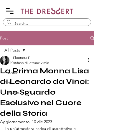
Post
All Posts
Eleonora F.
All Posts
Tempo di lettura: 2 min
La Prima Monna Lisa
Fashion
di Leonardo da Vinci:
Art
Uno Sguardo
Lifestyle
Esclusivo nel Cuore
Design
della Storia
Aggiornamento:
10 dic 2023
In un'atmosfera carica di aspettative e 