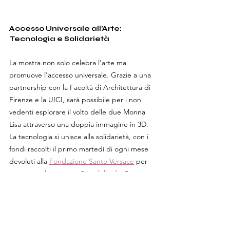
Accesso Universale all'Arte: 
Tecnologia e Solidarietà
La mostra non solo celebra l'arte ma 
promuove l'accesso universale. Grazie a una 
partnership con la Facoltà di Architettura di 
Firenze e la UICI, sarà possibile per i non 
vedenti esplorare il volto delle due Monna 
Lisa attraverso una doppia immagine in 3D. 
La tecnologia si unisce alla solidarietà, con i 
fondi raccolti il primo martedì di ogni mese 
devoluti alla 
Fondazione Santo Versace
 per 
sostenere il progetto Cittadella dei Ragazzi, 
un centro diurno polifunzionale che offre 
supporto a giovani in condizioni di grave 
disagio psico-sociale e dispersione 
scolastica. In questo modo, l'arte non solo 