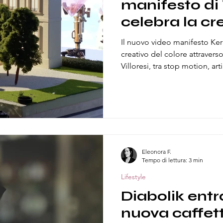
manifesto di V
celebra la c
attraverso il 
Il nuovo video manifesto Ker
creativo del colore attravers
Villoresi, tra stop motion, art
Eleonora F.
Tempo di lettura: 3 min
Lifestyle
Diabolik entra
nuova caffet