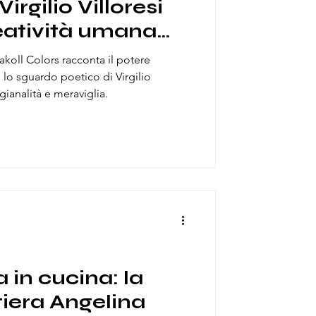
irgilio Villoresi
reatività umana
colore
akoll Colors racconta il potere
o lo sguardo poetico di Virgilio
igianalità e meraviglia.
 in cucina: la
tiera Angelina