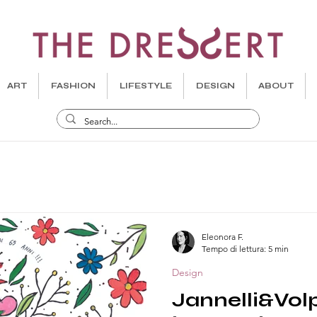
ART
FASHION
LIFESTYLE
DESIGN
ABOUT
Eleonora F.
Tempo di lettura: 5 min
Design
Jannelli&Volp