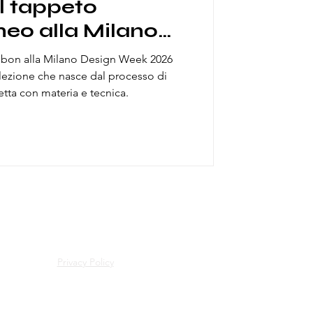
l tappeto
eo alla Milano
 2026 con
onbon alla Milano Design Week 2026
lezione che nasce dal processo di
retta con materia e tecnica.
Privacy Policy