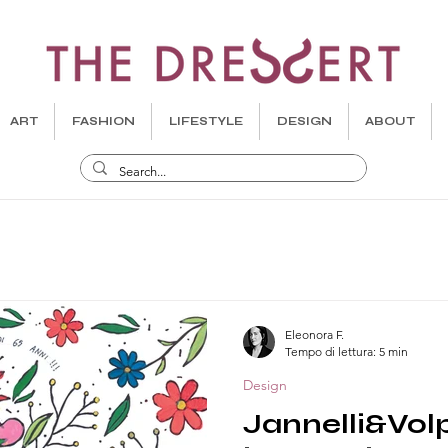
ART
FASHION
LIFESTYLE
DESIGN
ABOUT
Eleonora F.
Tempo di lettura: 5 min
Design
Jannelli&Volp