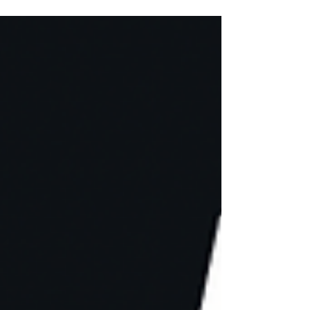
racconto che celebra il valore della curiosità e della
meraviglia.