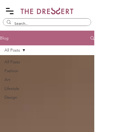
Blog
All Posts
All Posts
Fashion
Art
Lifestyle
Design