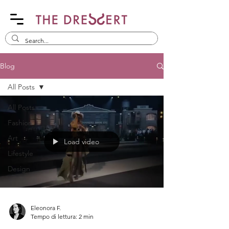
Blog
All Posts
All Posts
Fashion
Art
Load video
Lifestyle
Design
Eleonora F.
Tempo di lettura: 2 min