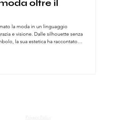
moda oltre il
rmato la moda in un linguaggio
 grazia e visione. Dalle silhouette senza
bolo, la sua estetica ha raccontato
e mai urlata. Un percorso che
 essere emozione, disciplina e
sare le epoche senza perdere
Privacy Policy