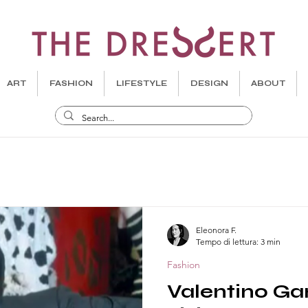
ART
FASHION
LIFESTYLE
DESIGN
ABOUT
Eleonora F.
Tempo di lettura: 3 min
Fashion
Valentino Gar