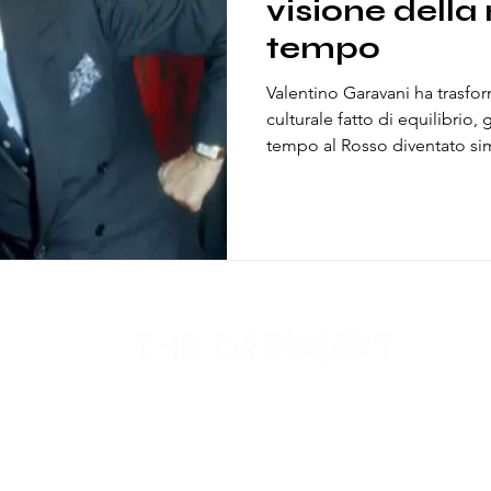
visione della 
tempo
Valentino Garavani ha trasfo
culturale fatto di equilibrio,
tempo al Rosso diventato sim
una femminilità consapevole 
dimostra come la moda possa
memoria, capace di attraver
significato.