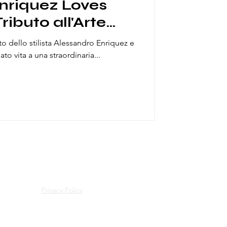
nriquez Loves
ributo all'Arte
Design
nto dello stilista Alessandro Enriquez e
neo
to vita a una straordinaria...
Privacy Policy