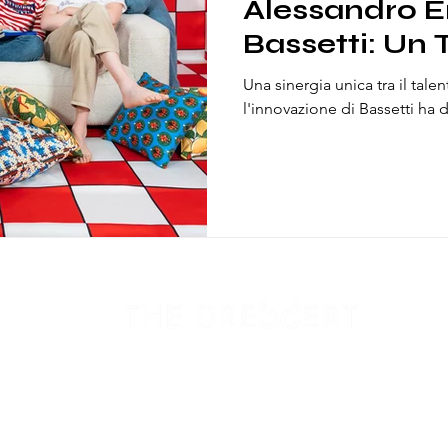
Alessandro E
Bassetti: Un T
Italiana e al 
Una sinergia unica tra il tale
Contempora
l'innovazione di Bassetti ha da