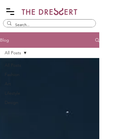
Blog
All Posts
All Posts
Fashion
Art
Lifestyle
Design