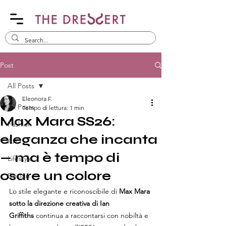
Post
All Posts
Eleonora F.
All Posts
Tempo di lettura: 1 min
Max Mara SS26:
Fashion
eleganza che incanta
Art
— ma è tempo di
Lifestyle
osare un colore
Design
Lo stile elegante e riconoscibile di 
Max Mara 
sotto la direzione creativa di 
Ian 
Griffiths
 continua a raccontarsi con nobiltà e 