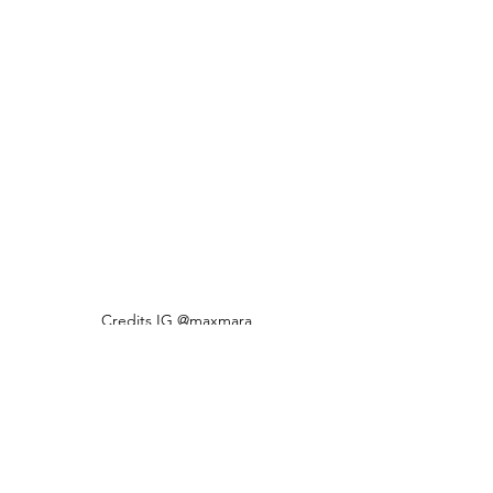
Credits IG @maxmara
Accessori come dichiarazione 
silenziosa
A completare il racconto: borse di formato 
generoso, per sostenere un guardaroba 
modulare durante la giornata. Non sono 