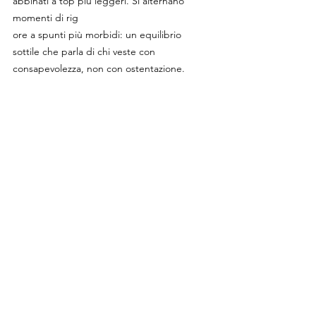
abbinati a top più leggeri. Si alternano 
momenti di rig
ore a spunti più morbidi: un equilibrio 
sottile che parla di chi veste con 
consapevolezza, non con ostentazione.