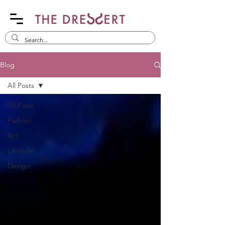
Blog
All Posts
All Posts
Fashion
Art
Lifestyle
Design